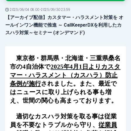
2025/06/04 08:00 -
2025/09/30 23:59
【アーカイブ配信】カスタマー・ハラスメント対策を オ
ールインワン機能で推進 ～ CallKeeperDXを利用したカ
スハラ対策～セミナー (オンデマンド)
東京都・群馬県・北海道・三重県桑名
市の
4
自治体で
2025
年
4
月
1
日よりカスタ
マー・ハラスメント（カスハラ）防止
条例が施行
されました。
また、最近で
はニュースに取り上げられる事も増
え、世間の関心も高まっております。
適切な
カスハラ
対策を取る事は従業
員を不要なトラブルから守り、
従業員