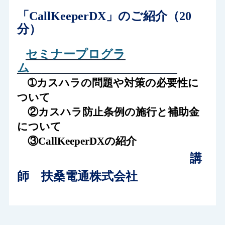
「CallKeeperDX」のご紹介（20
分）
セミナープログラ
ム
➀カスハラの問題や対策の必要性に
ついて
②カスハラ防止条例の施行と補助金
について
③
CallKeeperDX
の紹介
講
師 扶桑電通株式会社